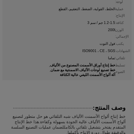
لوحة:
عملية
الخلط، القولبة، الضغط، التعقيم، القطع
الإنتاج:
كثافة:
1.2-1.5 جم / سم 3
الوزن
200t
الإجمالي:
يكتب:
فول التوت
الشهادات:
ISO9001 ، CE ، SGS
تلقائي:
تماما
خط إنتاج أوراق الأسمنت المصنوع من الألياف
تسليط
,
خط تصنيع لوحات الألياف الاسمنتية مع ضمان
,
الضوء:
آلة ألواح الأسمنت الليفي عالية الكثافة
وصف المنتج:
خط إنتاج ألواح الأسمنت الألياف شبه التلقائي هو حل متطور لتصنيع
ألواح الأسمنت الألياف عالية الجودة بسهولة وكفاءة.هذا خط الإنتاج
المتقدم يفتخر بتشغيل تلقائي بالكامللضمان عمليات التصنيع السلسة
والدقيقة طوال دورة الإنتاج بأكملها.