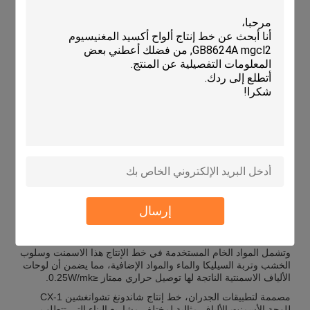
الاستخدام
الحائط
سمك
4-20ملم
الكثافة
1.2-1.5 غرام/سم3
الأسبستوس
100% خالية من الأسبستوس
المواد الخام
الاسمنت، لب الخشب، رمل السيليكا، الماء، المواد
الإضافية
التطبيقات:
خط إنتاج Shandong Chuangxin CX-1 للألواح الأسمنتية ذات
الألياف هو خط إنتاج تلقائي بالكامل مصمم لتصنيع ألواح الأسمنت ذات
الألياف عالية الجودة.هذا خط الإنتاج معتمد مع CE، وضمان امتثالها
لمعايير الجودة الدولية.
مع الحد الأدنى لكمية الطلب من 1 وسعر 30000USD،يقدم خط إنتاج
Shandong Chuangxin CX-1 للألواح الأسمنتية المصنوعة من
إرسال
الألياف حلًا فعالًا من حيث التكلفة للشركات التي تتطلع إلى إنتاج
ألواح الأسمنت المصنوعة من الألياف بكفاءة.
وتشمل المواد الخام المستخدمة في خط الإنتاج هذا الاسمنت وسلوب
الخشب وتربة السيليكا والماء والمواد الإضافية، مما يضمن أن لوحات
الألياف الاسمنتية الناتجة لها توصيل حراري ممتاز ≤0.25W/mk.
مصممة لتطبيقات الجدران، خط إنتاج شاندونغ تشوانغشين CX-1
للوحة الأسمنت الألياف مثالية لمختلف مشاريع البناء التي تتطلب