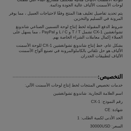
لوحات الأسمنت الألياف عالية الجودة ودائمة.
يتم تحديد تفاصيل تغليف هذا المنتج وفقًا لاحتياجات العميل ، مما يوفر
المرونة في التسليم والتخزين.
شروط الدفع المقبولة لخط إنتاج لوحة التسمين الصناعي شاندونغ
تشوانغشين CX-1 تشمل T / T و L / C و PayPal ، مما يسهل على
العملاء إكمال معاملات الشراء الخاصة بهم.
بشكل عام، خط إنتاج شاندونغ تشوانغشين CX-1 للوحة الأسمنت
الألياف هو حل تلقائي بالكاملوالمرونة في تصنيع ألواح الأسمنت
الألياف لتطبيقات الجدران.
التخصيص:
خدمات تخصيص المنتجات لخط إنتاج لوحات الأسمنت الآلي:
اسم العلامة التجارية: شاندونغ تشوانغشين
رقم النموذج: CX-1
شهادة: CE
الحد الأدنى لكمية الطلب: 1
السعر: 30000USD