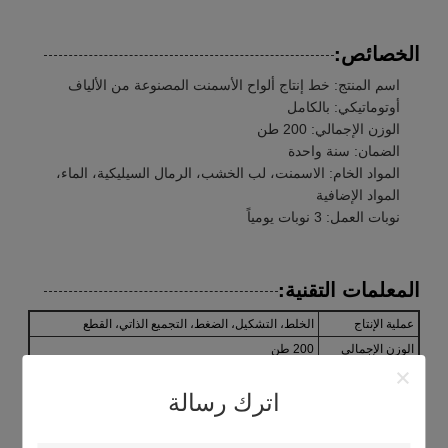
الخصائص:
اسم المنتج: خط إنتاج ألواح الأسمنت المصنوعة من الألياف
أوتوماتيكي: بالكامل
الوزن الإجمالي: 200 طن
الضمان: سنة واحدة
المواد الخام: الاسمنت، لب الخشب، الرمال السيليكية، الماء،
المواد الإضافية
نوبات العمل: 3 نوبات يومياً
المعلمات التقنية:
عملية الإنتاج
الخلط، التشكيل، الضغط، التجميع الذاتي، القطع
الوزن الإجمالي
200 طن
عرض اللوحة
تم تعديلها
اترك رسالة
أوتوماتيكي
بالكامل
التوصيل الحراري
≤0.25W/mk