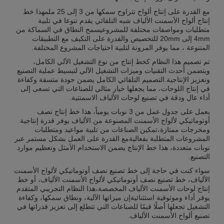
مع القدرة على إنتاج ألواح تتراوح سمكها من 3 إلى 25 ملمهذا خط
إنتاج ألواح الأسمنت الألياف شبه التلقائي يقدم تنوعا في تلبية
متطلبات ومواصفات مختلفة للمشروعيسمح النطاق في السماكة من
4mm إلى 20mm للتخصيص والقدرة على التكيف مع التطبيقات
المتنوعة ، مما يوفر المرونة لتلبية احتياجات المشروع المختلفة.
تم تصميم هذا النظام كخط إنتاج من نوع التشغيل الآلي الكامل،
ويتضمن أحدث التقنيات وميزات التشغيل الآلي لتبسيط عملية التصنيع
وتعزيز الإنتاجية.التصميم التلقائي الكامل يضمن جودة متسقة وكفاءة
في إنتاج اللوحات، مما يجعلها خيار مثالي للصناعات التي تسعى إلى
أداء عال ودقة في تصنيع لوحات الألياف الاسمنتية.
يعمل على جدول عمل من 3 نوبات يومياً، هذا خط إنتاج نصف
أوتوماتيكي لألواح الأسمنت المصنوعة من الألياف يوفر قدرة إنتاجية
ومخرجات ممتازة،تمكين الصناعات من تلبية مواعيد ومتطلبات
المشروعات المتطلبة بفعاليةمع القدرة على العمل بشكل مستمر عبر
نوبات متعددة، هذا خط الإنتاج يضمن الاستخدام الأمثل وتعظيم موارد
التصنيع.
سواء كنت في حاجة إلى خط تصنيع نصف أوتوماتيكي لألواح الأسمنت
الألياف، خط تصنيع نصف أوتوماتيكي لألواح الأسمنت الألياف، أو خط
إنتاج لوحات الأسمنت الألياف المخصصة،هذا النظام التجريبي المتقدم
يوفر أداء وموثوقية استثنائيةإن ميزاتها الآلية، ونطاق سمكها، وكفاءة
التشغيل تجعلها أصلًا قيمًا للصناعات التي تتطلع إلى تعزيز قدراتها في
تصنيع ألواح الأسمنت الألياف.