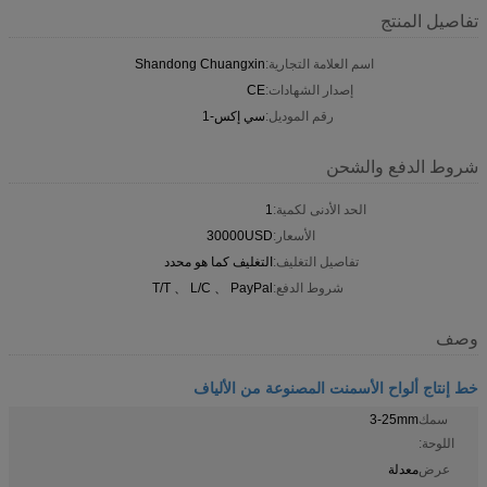
تفاصيل المنتج
اسم العلامة التجارية:
Shandong Chuangxin
إصدار الشهادات:
CE
رقم الموديل:
سي إكس-1
شروط الدفع والشحن
الحد الأدنى لكمية:
1
الأسعار:
30000USD
تفاصيل التغليف:
التغليف كما هو محدد
شروط الدفع:
T/T 、 L/C 、 PayPal
وصف
خط إنتاج ألواح الأسمنت المصنوعة من الألياف
سمك
3-25mm
اللوحة:
عرض
معدلة