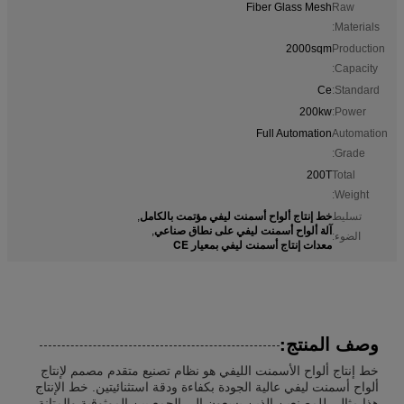
Fiber Glass Mesh
Raw
Materials:
2000sqm
Production
Capacity:
Ce
Standard:
200kw
Power:
Full Automation
Automation
Grade:
200T
Total
Weight:
خط إنتاج ألواح أسمنت ليفي مؤتمت بالكامل
تسليط
,
آلة ألواح أسمنت ليفي على نطاق صناعي
,
الضوء:
معدات إنتاج أسمنت ليفي بمعيار CE
وصف المنتج:
خط إنتاج ألواح الأسمنت الليفي هو نظام تصنيع متقدم مصمم لإنتاج
ألواح أسمنت ليفي عالية الجودة بكفاءة ودقة استثنائيتين. خط الإنتاج
هذا مثالي للمصنعين الذين يسعون إلى الجمع بين الموثوقية والمتانة