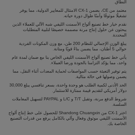
النطاق.
معتمد من CE، يضمن CX-1 الامتثال للمعايير الدولية، مما يوفر
تشغيلًا موثوقًا وآمنًا طوال دورة حياته.
نقدم خيار خط تصنيع ألواح الأسمنت الليفي شبه الآلي للعملاء الذين
يبحثون عن حلول إنتاج مرنة مصممة خصيصًا لتلبية المتطلبات
المحددة.
يبلغ الوزن الإجمالي للنظام 200 طن، مع وزن المكونات الفردية
حوالي 5 أطنان، مما يضمن بناءً قويًا ومتانة.
يأتي خط تصنيع ألواح الأسمنت الليفي الخاص بنا مع ضمان لمدة عام
واحد، مما يؤكد التزامنا بالجودة ورضا العملاء.
يتم توفير التعبئة حسب المواصفات لحماية المعدات أثناء النقل، مما
يضمن وصولها في حالة مثالية.
الحد الأدنى لكمية الطلب هو وحدة واحدة، بسعر تنافسي يبلغ 30,000
دولار أمريكي لتقديم قيمة ممتازة للاستثمار.
شروط الدفع مرنة، وتقبل T/T و L/C و PAYPAL لتسهيل المعاملات
السلسة.
اختر CX-1 من Shandong Chuangxin للحصول على خط إنتاج ألواح
الأسمنت الليفي موثوق وفعال وآلي بالكامل يرفع من قدرات التصنيع
الخاصة بك.