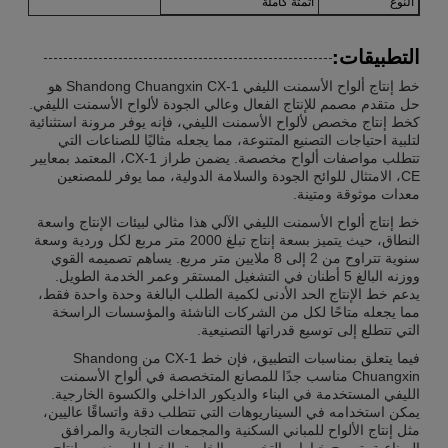
النوع
أتمتة كاملة
التطبيقات:
خط إنتاج ألواح الأسمنت الليفي Shandong Chuangxin CX-1 هو
حل متقدم مصمم للإنتاج الفعال وعالي الجودة لألواح الأسمنت الليفي.
كخط إنتاج مخصص لألواح الأسمنت الليفي، فإنه يوفر مرونة استثنائية
لتلبية احتياجات التصنيع المتنوعة، مما يجعله مثاليًا للصناعات التي
تتطلب مواصفات ألواح مخصصة. يضمن طراز CX-1، المعتمد بمعايير
CE، الامتثال للوائح الجودة والسلامة الدولية، مما يوفر للمصنعين
معدات موثوقة ومتينة.
خط إنتاج ألواح الأسمنت الليفي الآلي هذا مثالي لبيئات الإنتاج واسعة
النطاق، حيث يتميز بسعة إنتاج تبلغ 2000 متر مربع لكل وردية وسعة
سنوية تتراوح من 2 إلى 8 ملايين متر مربع. يساهم تصميمه القوي
ووزنه البالغ 5 أطنان في التشغيل المستقر وعمر الخدمة الطويل.
يدعم خط الإنتاج الحد الأدنى لكمية الطلب البالغة وحدة واحدة فقط،
مما يجعله متاحًا لكل من الشركات الناشئة والمؤسسات الراسخة
التي تتطلع إلى توسيع قدراتها التصنيعية.
فيما يتعلق بمناسبات التطبيق، فإن خط CX-1 من Shandong
Chuangxin مناسب جدًا للمصانع المتخصصة في ألواح الأسمنت
الليفي المستخدمة في البناء والديكور الداخلي والكسوة الخارجية.
يمكن استخدامه في السيناريوهات التي تتطلب دقة واتساقًا عاليين،
مثل إنتاج الألواح للمباني السكنية والمجمعات التجارية والمرافق
الصناعية. تسمح خيارات التخصيص الخاصة بالخط للمصنعين بإنتاج