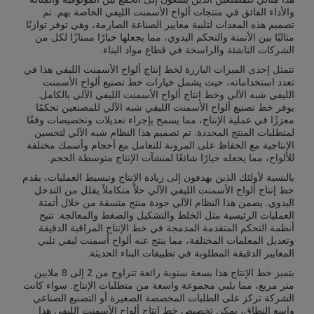
والأداء الفائق في منتجات ألواح الأسمنت الليفي الخاصة بهم. تم
تصميم هذه المعدات لتلبية معايير الصناعة الصارمة، وهي توفر توازنًا
مثاليًا بين الأتمتة والتحكم اليدوي، مما يجعلها خيارًا ممتازًا لكل من
الشركات الناشئة والراسخة في قطاع مواد البناء.
تتمثل إحدى الميزات البارزة لخط إنتاج ألواح الأسمنت الليفي هذا في
تعدد استخداماته، حيث يشمل خيارات خط تصنيع ألواح الأسمنت
الليفي شبه الآلي وخط إنتاج ألواح الأسمنت الليفي الآلي بالكامل.
يوفر خط تصنيع ألواح الأسمنت الليفي شبه الآلي للمصنعين تحكمًا
معززًا في عملية الإنتاج، مما يسمح بإجراء تعديلات وتخصيصات وفقًا
لمتطلبات المنتج المحددة. تم تصميم هذا النظام شبه الآلي لتحسين
الإنتاجية مع الحفاظ على المرونة للتعامل مع أحجام وأسمك مختلفة
للألواح، مما يجعله خيارًا شائعًا لمنشآت الإنتاج متوسطة الحجم.
بالنسبة لأولئك الذين يهدفون إلى زيادة الإنتاج وتبسيط العمليات، يقدم
خط إنتاج ألواح الأسمنت الليفي الآلي حلاً متكاملاً يقلل من التدخل
اليدوي. يضمن هذا النظام الآلي جودة منتج متسقة من خلال أتمتة
العمليات الرئيسية مثل الخلط والتشكيل والضغط والمعالجة. تتيح
أنظمة التحكم المتقدمة المدمجة في خط الإنتاج المراقبة الدقيقة
وتعديل المعلمات المختلفة، مما ينتج عنه ألواح أسمنت ليفي تلبي
المعايير الدقيقة المطلوبة في تطبيقات البناء الحديثة.
يتميز خط الإنتاج هذا بسعة سنوية رائعة تتراوح من 2 إلى 8 ملايين
متر مربع، مما يلبي مجموعة واسعة من متطلبات الإنتاج. سواء كانت
الشركة تركز على الطلبات المخصصة الصغيرة أو التصنيع الصناعي
واسع النطاق، يمكن تخصيص خط إنتاج ألواح الأسمنت الليفي هذا