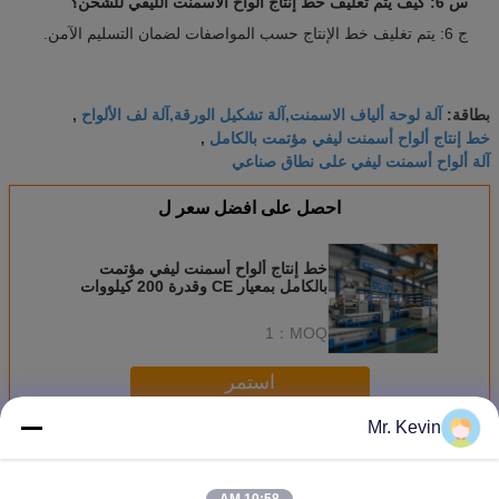
س 6: كيف يتم تغليف خط إنتاج ألواح الأسمنت الليفي للشحن؟
ج 6: يتم تغليف خط الإنتاج حسب المواصفات لضمان التسليم الآمن.
آلة لوحة ألياف الاسمنت,آلة تشكيل الورقة,آلة لف الألواح
بطاقة:
,
خط إنتاج ألواح أسمنت ليفي مؤتمت بالكامل
,
آلة ألواح أسمنت ليفي على نطاق صناعي
احصل على افضل سعر ل
خط إنتاج ألواح أسمنت ليفي مؤتمت
بالكامل بمعيار CE وقدرة 200 كيلووات
مصمم للتصنيع على نطاق صناعي
1
MOQ：
استمر
Mr. Kevin
خط إنتاج ألواح الأسمنت المصنوعة من الألياف
أكثر