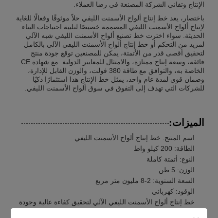
الإنتاج وتفاني الشركة المصنعة في رضا العملاء.
باختصار، يعد خط إنتاج ألواح الأسمنت الليفي حلاً موثوقًا وفعالًا للغاية
لإنتاج ألواح الأسمنت الليفي المصممة خصيصًا لتلبية احتياجات البناء
الحديثة. سواء اخترت خط تصنيع ألواح الأسمنت الليفي شبه الآلي
لمزيد من التحكم أو خط إنتاج ألواح الأسمنت الليفي الآلي بالكامل
لتحقيق أقصى قدر من الأتمتة، يمكن للمصنعين توقع جودة منتج
فائقة، وسعة إنتاج ممتازة، والامتثال للمعايير الدولية. مع شهادة CE
الخاصة به، والتوافق مع طاقة 380 فولت، والوزن القابل للإدارة،
وضمان قوي لمدة عام واحد، يمثل خط الإنتاج هذا استثمارًا ذكيًا
للشركات التي تهدف إلى التفوق في سوق ألواح الأسمنت الليفي.
الميزات:
اسم المنتج: خط إنتاج ألواح الأسمنت الليفي
الطاقة: 200 كيلو واط
النوع: أتمتة كاملة
الوزن: 5 طن
السعة السنوية: 2-8 مليون متر مربع
الوقود: كهربائي
خط إنتاج ألواح الأسمنت الليفي الآلي لتحقيق كفاءة عالية وجودة
متسقة