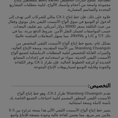
مجموعة واسعة من أحجام وأسمك الألواح، لتلبية متطلبات المشاريع
المحددة والتصاميم المعمارية.
علاوة على ذلك، فإن خط إنتاج CX-1 مثالي للشركات التي تهدف إلى
الدخول أو التوسع في سوق ألواح الأسمنت الليفي بحل موثوق وفعال
من حيث التكلفة بسعر 30000 دولار أمريكي. يتم تغليف المعدات
حسب المواصفات لضمان النقل الآمن. شروط الدفع مرنة، بما في
ذلك T/T و L/C و PAYPAL، مما يسهل المعاملات السلسة عالميًا.
بشكل عام، يجمع خط إنتاج ألواح الأسمنت الليفي المخصص من
Shandong Chuangxin بين الأتمتة المتقدمة، وسعة الإنتاج العالية،
والميزات القابلة للتخصيص لتلبية المتطلبات الديناميكية لتصنيع ألواح
الأسمنت الليفي الحديثة. سواء تم استخدامه في إعدادات المصانع
الجديدة أو لترقية الخطوط الحالية، فإن طراز CX-1 يوفر الكفاءة
والجودة وقابلية التوسع لسيناريوهات الإنتاج المتنوعة.
التخصيص:
تقدم Shandong Chuangxin طراز CX-1، وهو خط إنتاج ألواح
الأسمنت الليفي المتطور المصمم لتلبية احتياجات التصنيع الخاصة بك
بأتمتة كاملة وسعة استثنائية.
يتميز خط إنتاج ألواح الأسمنت الليفي الآلي هذا بسعة تتراوح بين 3-5
ملايين متر مربع، مما يضمن كفاءة عالية وجودة متسقة للإنتاج واسع