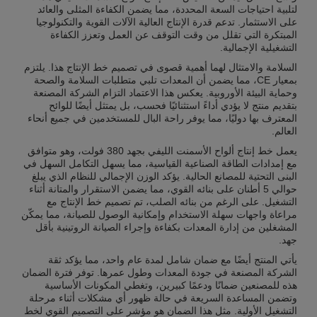
لتلبية احتياجات السعة المحددة، مما يضمن الكفاءة المثلى والعائد
على الاستثمار. تدعم قدرة الإنتاج العالية الآلات القوية والتكنولوجيا
المبتكرة التي تقلل من وقت التوقف عن العمل وتعزز الكفاءة
التشغيلية الإجمالية.
السلامة والامتثال لهما أهمية قصوى في تصميم خط الإنتاج هذا. يلتزم
بمعيار CE، مما يضمن أن المعدات تلبي متطلبات السلامة والصحة
وحماية البيئة الأوروبية. يعكس هذا الاعتماد التزام الشركة المصنعة
بتقديم منتج لا يؤدي أداءً استثنائيًا فحسب، بل يمتثل أيضًا للوائح
المعترف بها دوليًا، مما يوفر راحة البال للمستخدمين في جميع أنحاء
العالم.
يعمل خط إنتاج ألواح الأسمنت الليفي بجهد 380 فولت، وهو متوافق
مع إمدادات الطاقة الصناعية القياسية، مما يسهل التكامل السهل في
البنى التحتية للمصانع الحالية. يؤكد الوزن الإجمالي للنظام الذي يبلغ
حوالي 5 أطنان على بنائه القوي، مما يضمن الاستقرار والمتانة أثناء
التشغيل. على الرغم من بنائه الصلب، تم تصميم خط الإنتاج مع
مراعاة واجهات سهلة الاستخدام وإمكانية الوصول للصيانة، مما يمكّن
المشغلين من إدارة المعدات بكفاءة وإجراء الصيانة الروتينية بأقل
جهد.
يأتي المنتج أيضًا مع ضمان شامل لمدة عام واحد، مما يؤكد ثقة
الشركة المصنعة في جودة المعدات وطول عمرها. توفر فترة الضمان
هذه للمصنعين ضمانًا ودعمًا كبيرين، وتغطي المكونات الأساسية
وتضمن المساعدة السريعة في حالة ظهور أي مشكلات أثناء مرحلة
التشغيل الأولية. مثل هذا الضمان هو مؤشر على التصميم القوي لخط