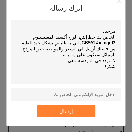
خيار خط تصنيع ألواح الأسمنت الليفي شبه الآلي متاح لاحتياجات
اترك رسالة
الإنتاج المرنة
تضمن التكنولوجيا المتقدمة تصنيع ألواح الأسمنت الليفي بدقة
وموثوقية
نظام الطاقة الكهربائية الموفر للطاقة يقلل من تكاليف التشغيل
يدعم التصميم القوي الاستخدام الصناعي طويل الأمد بأقل قدر
من الصيانة
المعلمات الفنية:
الطاقة
200 كيلو واط
الوقود
كهربائي
الضمان
سنة واحدة
الوزن الإجمالي
200 طن
المواد الخام
شبكة الألياف الزجاجية
إرسال
درجة الأتمتة
أتمتة كاملة
السعة السنوية
2-8 مليون متر مربع
مستوى الأتمتة
أتمتة عالية مع نظام تحكم PLC