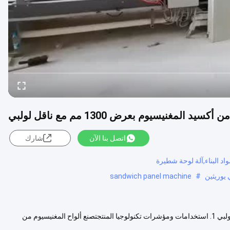
 المغنيسيوم بعرض 1300 مم مع ناقل لولبي
اتصل بنا الآن
شارك
اد البناء,آلة لوحة شطيرة
 يوريثين
#
sandwich panel machine
آلة صنع ألواح أكسيد المغنيسيوم بأبعاد 25 متر * 1.58 متر * 1.8 متر مع ناقل لولبي 1. استخدامات ومؤشرات تكنولوجيا المنتجتصنع ألواح المغنيسيوم من
زيد