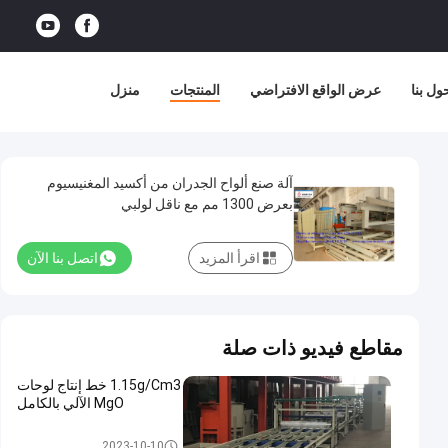
ول بنا
عرض الواقع الافتراضي
المنتجات
منزل
آلة صنع ألواح الجدران من أكسيد المغنيسيوم
بعرض 1300 مم مع ناقل لولبي
اقرأ المزيد
اتصل بنا الآن
مقاطع فيديو ذات صلة
1.15g/Cm3 خط إنتاج لوحات
MgO الآلي بالكامل
خط إنتاج لوحات Mgo
2023-10-10