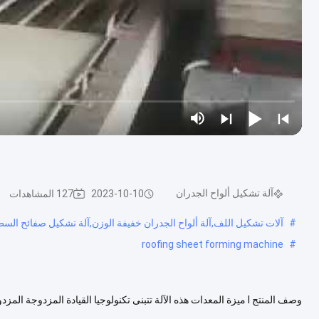
آلة تشكيل ألواح الجدران
2023-10-10
127 المشاهدات
#
آلات تشكيل اللف,آلة ألواح الجدران خفيفة الوزن,آلة تشكيل صفائح الس
roofing sheet forming machine
#
وصف المنتج I ميزة المعدات هذه الآلة تتبنى تكنولوجيا القيادة المزدوج
القماش غير المنسوج ، والجمع والضغط.المعدات تعمل بشكل مستقر ...
عرض ا