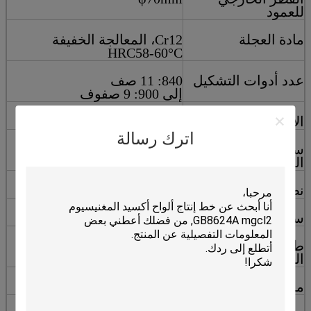
للعمود
مادة العجلة
Cr12، المعالجة الخفيفة
HRC58-60°C
عدد أدوات التشكيل
840: 11 صف
إلى 900: 9 صفوف
الإطار الرئيسي
فولاذ 300H
اترك رسالة
سمك الصفيحة
16ملم
المتوسطة
نظام النقل
النقل بالسلسلة
سمك السلسلة
1 بوصة
طاقة المحرك
3 كيلوواط
الرئيسي
محامل
6213