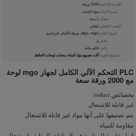
القدرة الإنتاجية:
1000 ورقة
نسيج المادة:
مواد الصلب
ضمان:
1 سنة
الصف التلقائي:
تلقائي
المواد الخام:
Mgo، mgcl، شبكة الألياف الزجاجية
معيار:
م
يكتب:
قائم بذاته
آلات تصنيع مواد البناء
معدات لوحات الحائط
تسليط الضوء:
,
PLC التحكم الآلي الكامل لجهاز mgo لوحة
مع 2000 ورقة سعة
ب
خصائص roduct:
غير قابلة للاشتعال
يتم تصنيفها على أنها مواد غير قابلة للاشتعال
مقاومة للمياه
إنها مقاومة للرطوبة في المناطق الرطبة ولن تتحلل