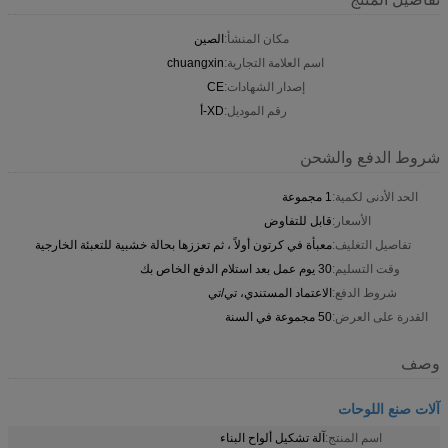
مكان المنشأ:
الصين
اسم العلامة التجارية:
chuangxin
إصدار الشهادات:
CE
رقم الموديل:
XD-أ
شروط الدفع والشحن
الحد الأدنى لكمية:
1 مجموعة
الأسعار:
قابل للتفاوض
تفاصيل التغليف:
معبأة في كرتون أولاً ، ثم تعززها بحالة خشبية للتعبئة الخارجية
وقت التسليم:
30 يوم عمل بعد استلام الدفع الخاص بك
شروط الدفع:
الاعتماد المستندي، تي/تي
القدرة على العرض:
50 مجموعة في السنة
وصف
آلات صنع اللوحات
اسم المنتج:
آلة تشكيل ألواح البناء