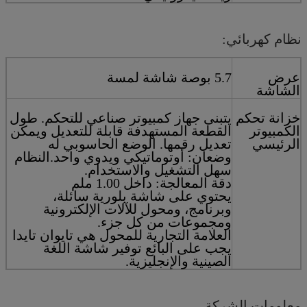
نظام كهربائي:
عرض
5.7 بوصة شاشة لمسة
الشاشة
خزانة تحكم
يتبنى جهاز كمبيوتر صناعي للتحكم. طول
الكمبيوتر
القطعة المستهدفة قابلة للتعديل ويمكن
الرئيسي
تعديل رقمها. الوضع الحاسوبي له
وضعان: أوتوماتيكي ويدوي واحد.النظام
سهل التشغيل والاستخدام.
دقة المعالجة: داخل 1.00 ملم
يحتوي على شاشة بلورية سائلة،
وبرنامج، ومحول للآلات الإلكترونية
ومجموعات من كل جزء.
العلامة التجارية للمحول هي تايوان تايدا
يجب على البائع توفير شاشة اللغة
الصينية والإنجليزية.
معلومات الشركة