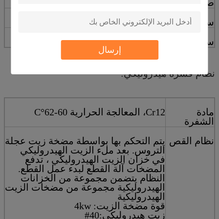
صندوق التروس
150*150
سرعة التشكيل
8-12m/min
سمك التدحرج
0.3-0.8 ملم
إرسال
نظام قشرة هيدروليكي:
مادة
Cr12، المعالجة الحرارية 60-62°C
الشفرة
نظام القص
يتم التحكم بها بواسطة مضخة زيت عجلة
التروس. بعد ملء الزيت الهيدروليكي
في خزان الزيت الهيدروليكي ، تدفع
المضخات آلة القطع لبدء عمل القطع.
النظام يتضمن مجموعة من الخزانات
الهيدروليكية مجموعة من مضخات الزيت
الهيدروليكية
قوة مضخة الزيت: 4kw
زيت هيدروليكي:40#