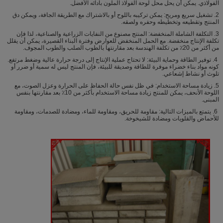
الفولاذي. يمكن أن يحل محل لوحة الفولاذ الملون بأدائه الأفضل.
2. تشغيل سريع ومريح: يمكن تركيبه باللوح أو بالاشتراك مع الطريقة الجافة، ويمكن دق
المنتج وتقطيعه وتخطيطه وحفره ولصقه.
3. التكلفة الشاملة المنخفضة: المنتج مصنوع من النفايات الزراعية والصناعية، لذا فإن
تكلفة الإنتاج منخفضة. مع الحمل المنخفض للعوارض وفترة البناء القصيرة، يمكن أن يقلل
من أكثر من 20٪ من تكلفة الهندسة بعد مقارنتها بالطوب الصلب والطوب المجوف.
4. توفير الطاقة وحماية البيئة: لا تحتاج عملية الإنتاج إلى درجة حرارة عالية وضغط مرتفع.
كونه مواد بناء خضراء موفرة للطاقة وصديقة للبيئة، فإن المنتج ليس له سمية أو ضرر أو
تلوث أو نشاط إشعاعي.
5. زيادة مساحة الاستخدام: في ظل نفس حالة الحفاظ على الحرارة وعزل الصوت، مع
اللوحة الأنحف، يمكن للمنتج زيادة مساحة الاستخدام بأكثر من 10٪ بعد مقارنتها بنفس
المبنى.
6. يتمتع بالميزات التالية: مقاومة للحريق، ومقاومة للماء، ومضادة للصدمات، ومقاومة
للأحماض والقلويات ومضادة للشيخوخة.