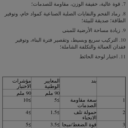
7. قوة عالية، خفيفة الوزن، مقاومة للصدمات؛
8. رماد الفحم والنفايات الصلبة الصناعية كمواد خام، وتوفير
الطاقة؛ صديقة للبيئة؛
9. زيادة مساحة الأرضية للمبنى
10. التركيب سريع وبسيط، وتقصير فترة البناء، وتوفير
فقدان العمالة والتكلفة الشاملة؛
11. اختبار لوحة الحائط
بند
المعايير
مؤشرات
الوطنية
الاختبار
90 ملم
90 ملم
1
سعة مقاومة
≥5
≥10
الصدمات
2
حمولة تلف
≥1.5
≥4
الانحناء
3
قوة الضغط/ميجا
≥3.5
≥5