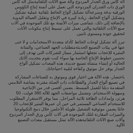
آلة كأس ورق الجدار المزدوج وآلة صنع الأثاث التلقائيةمثل آلة كأس
الورق ذات الجدران المزدوجة التي تعمل على أتمتة إنتاج الكؤوس
الورقية بدقة وسرعةآلة تشكيل ألواح الحائط تلقائية عملية تشكيل
وتشكيل ألواح الحائط، زيادة كبيرة في الإنتاج وتقليل العمالة اليدوية.
بالإضافة إلى ذلك، تتماشى ميزات الأتمتة مع تلك الموجودة في آلات
صنع الأثاث التلقائية،والتي تعمل على تبسيط إنتاج مكونات الأثاث
لتحقيق جودة ومستوى ثابتين.
تبرز آلة تشكيل لوحات الحائط كأداة متعددة الاستخدامات و لا غنى
عنها في بيئات التصنيع الحديثةمتطلبات الجهد الصناعي، والمتانة
المثيرة للإعجاب تجعلها استثمار ممتاز للشركات التي تهدف إلى
تحسين خطوط الإنتاج الخاصة بها.سواء كنت تقوم بتحديث آلاتك
الحالية أو إنشاء منشأة تصنيع جديدة، هذه المعدات تشكيل ألواح
الجدار يوفر حل موثوق وكفاءة لتلبية احتياجاتك.
باختصار، هذه الآلة هي اختيار قوي وموثوق به للصناعات المشاركة
في تصنيع ألواح الجدار والقطاعات ذات الصلة.مقترنة بشاشة التلامس
المتقدمة ديلتا للعمل المبسط، يضمن أقصى قدر من الإنتاجية
وسهولة الاستخدام، وتشمل مواصفات الجهد للآلة 380 فولت، 50
هرتز، وإمدادات الطاقة ثلاثية المراحل، مما يوفر الاستقرار المطلوب
للاستخدام الصناعي المستمر.في حين أن عمرها المثير للإعجاب 20
عامًا يضمن موثوقية التشغيل طويلة الأجلمن خلال دمج التكنولوجيا
والميزات المقارنة لتلك الموجودة في آلات كأس ورق الجدار المزدوج
وآلات صنع الأثاث التلقائيةهذه الآلة تمثل مستقبل معدات التصنيع
الآلية.