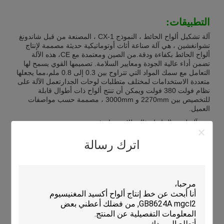
التطبيقات:
آلة تشكيل ألواح الحائط ، النموذج CX-1 ، المصنعة من قبل شاندونغ
تشوانغشين ، هي آلة صناعة أثاث أوتوماتيكية حديثة مصممة لإنتاج
ألواح الحائط بكفاءة ودقة.من الصين ومعتمدة مع CE، هذه الآلة
تضمن أداء عالية الجودة ومعايير السلامة. تصميمها القوي يسمح لها
التعامل مع سمك المواد التي تتراوح بين 0.3 إلى 0.8 ملم،مما يجعلها
متعددة الاستخدامات لمختلف متطلبات لوحات الجدارتعمل الآلة على
نظام فولت 380 فولت ويمكن أن تنتج ألواح ذات أطوال قابلة
للتخصيص بين 2270mm و 3000mm ، مصممة حسب مواصفات
العميل.
هذه آلة لوحة الحائط مثالية للاستخدام في مجموعة متنوعة من
المناسبات التطبيقية والسيناريوهات.حيث تكون الأتمتة والدقة حاسمة
لإنتاج ألواح الجدران عالية الجودة بكفاءةقدرته على تخصيص طول
اترك رسالة
اللوحة واللون وفقًا لمتطلبات العملاء تجعله مناسبًا لمشاريع الأثاث
المخصصة وشركات تزيين الداخلية.تستفيد شركات البناء من هذه
الآلة من خلال إنتاج ألواح الحائط القوية والجمالية المستخدمة في
المباني السكنية والتجارية.
في بيئات التصنيع التي تكون فيها السرعة والثبات أهمية قصوى، تتفوق
آلة تشكيل لوحات الجدار CX-1 من خلال أتمتة عملية الإنتاج، وخفض
تكاليف العمالة، وزيادة الإنتاج.إنها مفيدة بشكل خاص في المصانع
التي تنتج أثاثاً أو ألواح جدارية بكميات كبيرة، مما يضمن التكافؤ