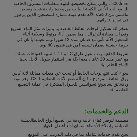
3000mm ، والتي يمكن تخصيصها لتلبية متطلبات المشروع الخاصة
بك.مع الحد الأدنى للكمية الطلب من وحدة واحدة فقط وبسعر
تنافسي من 30هذه الآلة تقدم قيمة ممتازة للمصنعين الذين يرغبون
في تعزيز قدراتهم.
تفتخر آلة تشكيل لوحات الحائط الخاصة بنا بميزات مثل البناء السريع
وقدرات مضادة للزلزال ، مما يضمن أداءً موثوقًا وسلامة أثناء
التشغيل.الآلة تأتي مع ضمان لمدة 12 شهرا ويتم تعبئتها بأمان في
حزمة خشبية لضمان تسليم آمن في غضون 40 يوما.
شروط الدفع مرنة ، تقبل طرق LC و T / T لتلبية احتياجات عملك.
مع عمر مفيد 20 عامًا ، هذه الآلة هي استثمار طويل الأجل لخط
الإنتاج الخاص بك.
سواء كنت تنتج لوحات الحائط أو تبحث عن معدات مماثلة لآلة كأس
ورق الحائط المزدوج ، فإن آلة صنع الأثاث التلقائية CX-1 توفر تنوع
ودقة.ثق بشاندونغ تشوانشين للحلول المبتكرة في عملية التصنيع
الخاصة بك.
الدعم والخدمات:
مصممة لتوفير كفاءة عالية ودقة في تصنيع ألواح الحائطالعملية،
الصيانة، وإصلاح الأخطاء لضمان أداء أفضل للجهاز.
نحن نقدم خدمات شاملة بما في ذلك التدريب على الموقع