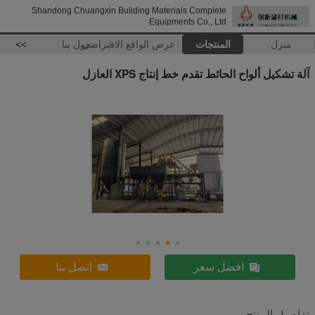
Shandong Chuangxin Building Materials Complete
Equipments Co., Ltd
منزل
المنتجات
عرض الواقع الافتراضي
حول بنا
>>
آلة تشكيل ألواح الحائط تقدم خط إنتاج XPS العازل
افضل سعر
اتصل بنا
تفاصيل المنتج