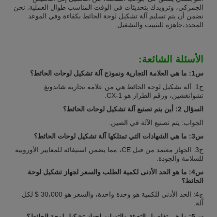
الجمركي، وتزويدك بتحديثات في الوقت المناسب طوال العملية. نحن
نضمن أن يتم تسليم آلة تشكيل لوحة الحائط بكفاءة وفي الموعد
المحدد،جاهزة للتثبيت والتشغيل.
الأسئلة الشائعة:
س1: ما هي العلامة التجارية ونموذج آلة تشكيل لوحات الحائط؟
ج1: آلة تشكيل لوحة الحائط هي من علامة تجارية شاندونغ
تشوانغشين، ورقم الطراز هو CX-1.
السؤال 2: أين يتم تصنيع آلة تشكيل لوحات الحائط؟
الجواب: يتم تصنيع الآلة في الصين.
س3: ما هي الشهادات التي تمتلكها آلة تشكيل لوحات الحائط؟
ج3: الجهاز معتمد من قبل CE، مما يضمن استيفائه للمعايير الأوروبية
للسلامة والجودة.
س4: ما هو الحد الأدنى لكمية الطلب والسعر لجهاز تشكيل لوحة
الحائط؟
ج4: الحد الأدنى للكمية هو وحدة واحدة، والسعر هو 30،000 $ لكل
آلة.
س5: ما هي تفاصيل التعبئة والتسليم لجهاز تشكيل لوحة الحائط؟