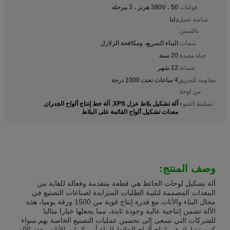
فولتات:
380V ، 50 هرتز ، 3 مرحلة
شاشة تعمل
دلتا
باللمس:
سمات:
البناء السريع، ومكافحة الزلازل
حياة مفيدة:
20 سنة
ضمانة:
12 شهر
مقاومة للحريق
4 ساعات تحت 1000 درجة
من لوحة:
آلة تشكيل بلاط عزل XPS
آلة خط إنتاج ألواح الجدران
تسليط الضوء:
,
,
معدات تشكيل ألواح القائمة على البلاط
وصف المنتج:
آلة تشكيل لوحات الحائط هي قطعة متقدمة وفعالة للغاية من
المعدات المصممة لتلبية الطلبات المتزايدة لصناعات التصنيع في
مجال البناء والأثاث.مع قدرة إنتاج قوية من 1500 ورقة يوميا، هذه
الآلة تضمن إنتاجية عالية وجودة ثابتة، مما يجعلها خيارا مثاليا
للشركات التي تسعى إلى تحسين عمليات التصنيع الخاصة بهم.سواء
كنت تشارك في إنتاج ألواح الحائط للبناء أو مكونات للأثاث، هذه الآلة