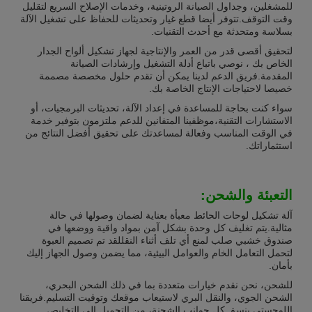
للمشغلين، وجداول الصيانة الروتينية، وخدمات الإصلاح السريع لتقليل
وقت التوقف.تتوفر أيضا قطع غيار وتحديثات للحفاظ على تشغيل الآلة
بسلاسة ومتحدثة مع أحدث التقنيات.
لتحقيق أقصى قدر من العمر والإنتاجية لجهاز تشكيل ألواح الجدار
الخاص بك ، نوصي باتباع أدلة التشغيل وإرشادات الصيانة
المقدمة.فريق الدعم لدينا يمكن أن تقدم حلول مخصصة مصممة
خصيصا لاحتياجات الإنتاج الخاصة بك.
سواء كنت بحاجة للمساعدة في إعداد الآلة، تحديثات البرمجيات، أو
الاستشارات التقنية،موظفينا المتفانين للدعم ملتزمون بتوفير خدمة
في الوقت المناسب وفعالة لمساعدتك على تحقيق أفضل النتائج من
استثماراتك.
التعبئة والشحن:
آلة تشكيل لوحات الحائط معبأة بعناية لضمان وصولها في حالة
مثالية.يتم تغليف كل وحدة بشكل آمن بمواد واقية ووضعها في
صندوق خشبي صلب لمنع أي تلف أثناء النقللقد تم تصميم العبوة
لتحمل التعامل الخام والعوامل البيئية، مما يضمن وصول الجهاز إليك
بأمان.
للشحن، نحن نقدم خيارات متعددة بما في ذلك الشحن البحري،
الشحن الجوي، والنقل البري لاستيعاب موقعك وتوقيت التسليم.فريقنا
اللوجستي ينسق كل جوانب الشحنة، من التحميل إلى التخليص