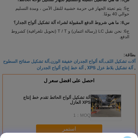
ج5: يتم تعبئة الجهاز في حزمة خشبية للنقل الآمن ، ومدة التسليم
حوالي 40 يومًا.
س6: ما هي شروط الدفع المقبولة لشراء آلة تشكيل ألواح الجدار؟
ج6: نحن نقبل LC (رسالة ائتمان) و T / T (تحويل تلغرافية) كشروط
الدفع.
بطاقة:
آلات تشكيل اللف,آلة ألواح الجدران خفيفة الوزن,آلة تشكيل صفائح السطوح
آلة تشكيل بلاط عزل XPS
آلة خط إنتاج ألواح الجدران
,
,
احصل على افضل سعر ل
آلة تشكيل ألواح الحائط تقدم خط إنتاج
XPS العازل
1
MOQ：
استمر