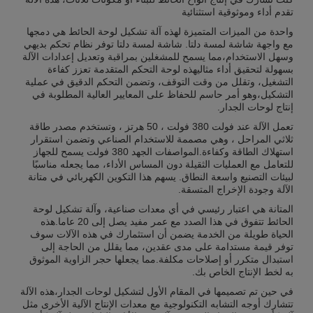
تقدم أداء وموثوقية استثنائية
واحدة من الميزات المتميزة لهذه آلة تشكيل لوحة الحائط هي دمجها
مع واجهة شاشة لمسة دلتا. شاشة لمسة دلتا توفر نظام تحكم بديهي
وسهل الاستخدام،مما يسمح للمشغلين بمراقبة وتعديل إعدادات الآلة
بسهولة لتحقيق أداء مثاليهذه لوحة التحكم المتقدمة تعزز كفاءة
التشغيل، وتقلل من وقت التوقف، وتضمن التحكم الدقيق في عملية
التشكيل،وهو أمر حاسم للحفاظ على المعايير العالية المطلوبة في
إنتاج لوحات الجدار.
تعمل الآلة عند فولت 380 فولت ، 50 هرتز ، وتستخدم مصدر طاقة
ثلاثي المراحل ، وهي مصممة للاستخدام الصناعي وتضمن استقرار
استهلاك الطاقة وكفاءة.المواصفات الجهد 380 فولت يسمح للجهاز
للتعامل مع العمليات الثقيلة دون المساس الأداء، مما يجعله مناسبًا
لبيئات التصنيع واسعة النطاق. يسهم هذا التكوين الكهربائي في متانة
الآلة وجودة الإخراج المتسقة.
المتانة هي اعتبار رئيسي في أي معدات صناعية، وآلة تشكيل لوحة
الحائط تتفوق في هذا الصدد مع عمر مفيد يصل إلى 20 عاما.هذه
الحياة طويلة من الخدمة يضمن أن استثمارك في هذه الآلات سوف
توفر قيمة مستدامة على مدى عقدين، مما يقلل من الحاجة إلى
استبدال متكرر أو إصلاحات مكلفة.مما يجعلها حجر الزاوية الموثوق
به لخط الإنتاج الخاص بك.
في حين تم تصميمها في المقام الأول لتشكيل لوحات الجدار،هذه الآلة
تتشارك أوجه التشابه التكنولوجية مع معدات الإنتاج الآلية الأخرى مثل