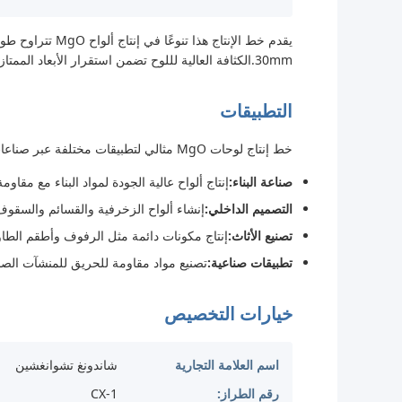
30mm.الكثافة العالية لللوح تضمن استقرار الأبعاد الممتازة ومقاومة الارتداء، مما يجعلها مناسبة للتطبيقات الهيكلية المتطلبة.
التطبيقات
خط إنتاج لوحات MgO مثالي لتطبيقات مختلفة عبر صناعات متعددة:
صناعة البناء:
إنتاج ألواح عالية الجودة لمواد البناء مع مقاوم
التصميم الداخلي:
إنشاء ألواح الزخرفية والقسائم والسقو
تصنيع الأثاث:
إنتاج مكونات دائمة مثل الرفوف وأطقم الطاو
تطبيقات صناعية:
تصنيع مواد مقاومة للحريق للمنشآت الصن
خيارات التخصيص
اسم العلامة التجارية
شاندونغ تشوانغشين
رقم الطراز:
CX-1