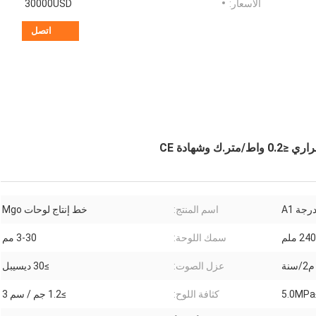
الأسعار:
30000USD
اتصل
رجة A1
اسم المنتج:
خط إنتاج لوحات Mgo
 ملم
سمك اللوحة:
3-30 مم
عزل الصوت:
≥30 ديسيبل
≥
كثافة اللوح:
≥1.2 جم / سم 3