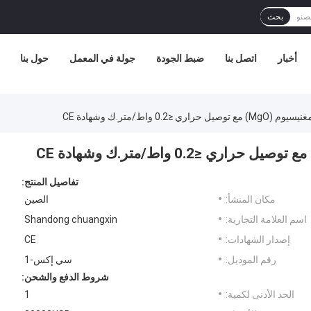
بحث
أخبار
اتصل بنا
ضبط الجودة
جولة في المعمل
حول بنا
≤0.2 واط/متر.ك وشهادة CE
تفاصيل المنتج:
مكان المنشأ:
الصين
اسم العلامة التجارية:
Shandong chuangxin
إصدار الشهادات:
CE
رقم الموديل:
سي إكس-1
شروط الدفع والشحن:
الحد الأدنى لكمية:
1