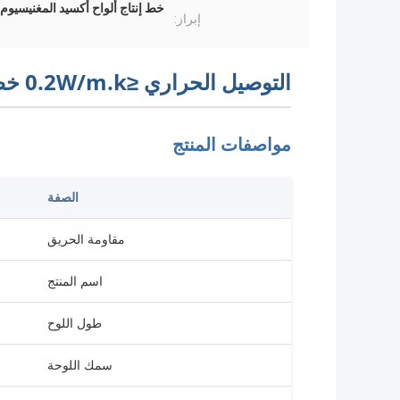
خط إنتاج ألواح أكسيد المغنيسيوم (MgO) بشهادة E
إبراز:
التوصيل الحراري ≤0.2W/m.k خط إنتاج لوحات MgO مع شهادة CE
مواصفات المنتج
الصفة
مقاومة الحريق
اسم المنتج
طول اللوح
سمك اللوحة