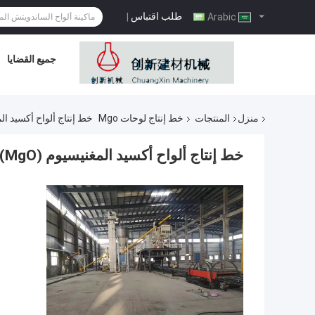
طلب اقتباس
|
Arabic
جميع القضايا
منزل
المنتجات
خط إنتاج لوحات Mgo
خط إنتاج ألواح أكسيد المغنيسيوم (MgO) مع توصيل حراري 
خط إنتاج ألواح أكسيد المغنيسيوم (MgO) مع توصيل حراري ≤0.2 واط/متر.ك وشهادة CE