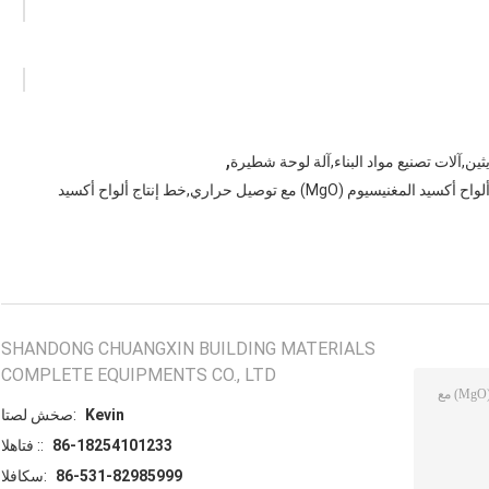
,
ين,آلات تصنيع مواد البناء,آلة لوحة شطيرة
خط إنتاج ألواح أكسيد المغنيسيوم (MgO) بشهادة CE,خط إنتاج ألواح أكسيد المغنيسيوم (MgO) مع توصيل حراري,خط إنتاج ألواح أكسيد
SHANDONG CHUANGXIN BUILDING MATERIALS
COMPLETE EQUIPMENTS CO., LTD
Kevin
اتصل شخص:
86-18254101233
الهاتف ::
86-531-82985999
الفاكس: