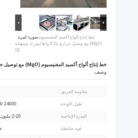
خط إنتاج ألواح أكسيد المغنيسيوم
صورة كبيرة :
(MgO) مع توصيل حراري ≤0.2 واط/متر.ك وشهادة
CE
خط إنتاج ألواح أكسيد المغنيسيوم (MgO) مع توصيل حراري ≤0.2 واط/متر.ك وشهادة CE
وصف
مقاومة الحريق:
د
طول اللوحة:
2400-24000
القدرة الإنتاجية:
2-20 مليون م2/سنة
قوة ضاغطة:
5.0MPa