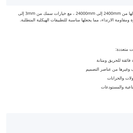
يقدم خط الإنتاج هذا تنوعًا في إنتاج ألواح MgO تتراوح طولها من 2400mm إلى 24000mm ، مع خيارات سمك من 3mm إلى
ة فائقة للحريق ومتانة
ف وغيرها من عناصر التصميم
لات والخزانات
اعية والمستودعات