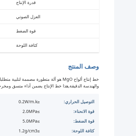
قدرة الإنتاج
العزل الصوتي
قوة الضغط
كثافة اللوحة
وصف المنتج
والهندسة الدقيقة,هذا خط الإنتاج يضمن أداء متسق ومخرجات
التوصيل الحراري:
≤0.2W/m.k
قوة الانحناء:
≥2.0MPa
قوة الضغط:
≥5.0MPa
كثافة اللوحة:
≥1.2g/cm3