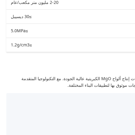
2-20 مليون متر مكعب/عام
≥30 ديسيبل
≥5.0MPa
≥1.2g/cm3
خط إنتاج ألواح MgO هو آلة متطورة مصممة لتلبية متطلبات إنتاج ألواح MgO الكبريتية عالية الجودة. مع التكنولوجيا المتقدمة
 موثوق بها لتطبيقات البناء المختلفة.